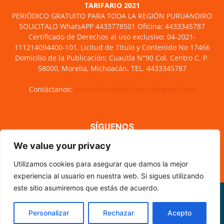
TARIFARIO 2021
PERIÓDICO GRATUITO PARA TODA LA REGIÓN PURUÁNDIRO
SOLICITALO WhatsAPP 4433778501 Oficina: 4433345787
Certificado de Derechos al uso exclusivo: 04-2021-
111214094400-101, Licitud de Titulo y Contenido No 17466
Domicilio de la Publicación: Cuautla N°90 Col. Centro C. P.
58000, Morelia, Michoacán. TEL. 4433345787
Contáctanos:
encuentrodemichoacan@gmail.com
SÍGUENOS
We value your privacy
Utilizamos cookies para asegurar que damos la mejor
experiencia al usuario en nuestra web. Si sigues utilizando
este sitio asumiremos que estás de acuerdo.
Misión y visión
Nosotros
Directorio
Circulación
CÓDIGO DE ÉTICA PERIODÍSTICA
XML Sitemap
Personalizar
Rechazar
Acepto
© Encuentro de Michoacán - 2021