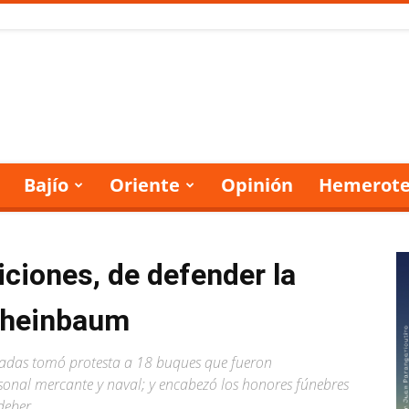
Bajío
Oriente
Opinión
Hemerote
ciones, de defender la
 Sheinbaum
das tomó protesta a 18 buques que fueron
onal mercante y naval; y encabezó los honores fúnebres
deber