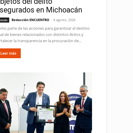
bjetos del delito
segurados en Michoacán
Redacción ENCUENTRO
-
6 agosto, 2026
stado
mo parte de las acciones para garantizar el destino
nal de bienes relacionados con distintos ilícitos y
rtalecer la transparencia en la procuración de...
Leer más