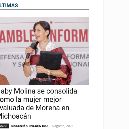
LTIMAS
aby Molina se consolida
omo la mujer mejor
valuada de Morena en
ichoacán
Redacción ENCUENTRO
-
6 agosto, 2026
stado