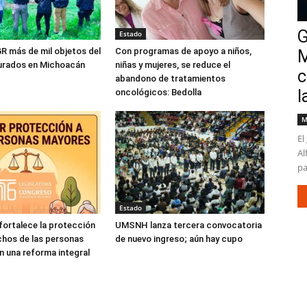
G
Estado
R más de mil objetos del
Con programas de apoyo a niños,
M
gurados en Michoacán
niñas y mujeres, se reduce el
c
abandono de tratamientos
l
oncológicos: Bedolla
M
El
Al
pa
Estado
ortalece la protección
UMSNH lanza tercera convocatoria
chos de las personas
de nuevo ingreso; aún hay cupo
 una reforma integral