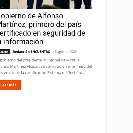
obierno de Alfonso
artínez, primero del país
ertificado en seguridad de
a información
Redacción ENCUENTRO
-
6 agosto, 2026
orelia
 gobierno del presidente municipal de Morelia,
fonso Martínez Alcázar, se convirtió en el primero del
ís en recibir la certificación Sistema de Gestión...
Leer más