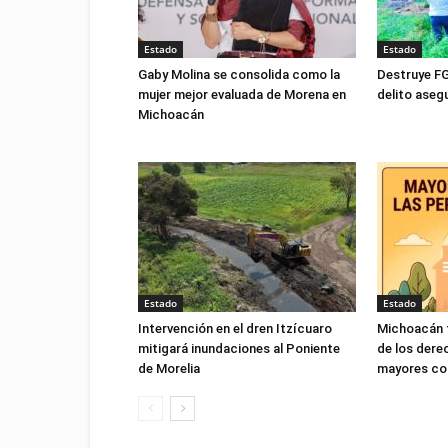
Estado
Estado
Gaby Molina se consolida como la
Destruye FG
mujer mejor evaluada de Morena en
delito ase
Michoacán
Estado
Estado
Intervención en el dren Itzícuaro
Michoacán f
mitigará inundaciones al Poniente
de los dere
de Morelia
mayores con