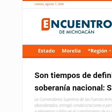
viernes, agosto 7, 2026
Encuentro
de
Michoacán
Estado
Morelia
*Región
Son tiempos de defini
soberanía nacional:
La Comandanta Suprema de las Fuerzas Arma
abanderados, entregó condecoraciones a pers
a elementos caídos en el cumplimiento de su 