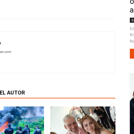
o
a
E
Co
fi
fo
O
can.com
EL AUTOR