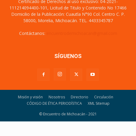
Certificado de Derechos al uso exclusivo: 04-2021-
111214094400-101, Licitud de Titulo y Contenido No 17466
Domicilio de la Publicación: Cuautla N°90 Col. Centro C. P.
58000, Morelia, Michoacán. TEL. 4433345787
Contáctanos:
encuentrodemichoacan@gmail.com
SÍGUENOS
Misión y visión
Nosotros
Directorio
Circulación
CÓDIGO DE ÉTICA PERIODÍSTICA
XML Sitemap
© Encuentro de Michoacán - 2021