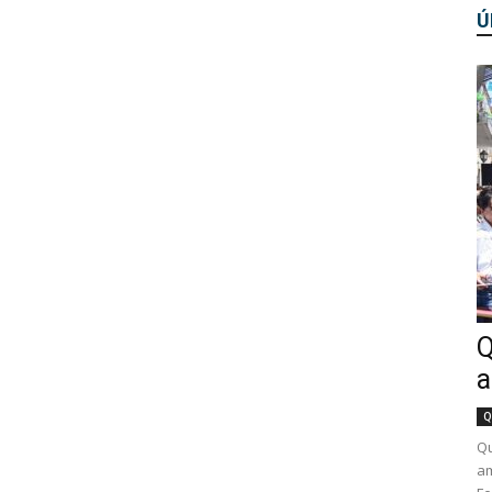
Ú
Q
a
Q
Qu
am