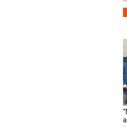
Fe
“
a