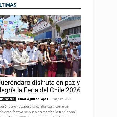
LTIMAS
ueréndaro disfruta en paz y
legría la Feria del Chile 2026
Omar Aguilar López
-
7 agosto, 2026
ueréndaro
eréndaro recuperó la confianza y con gran
biente festivo se puso en marcha la tradicional