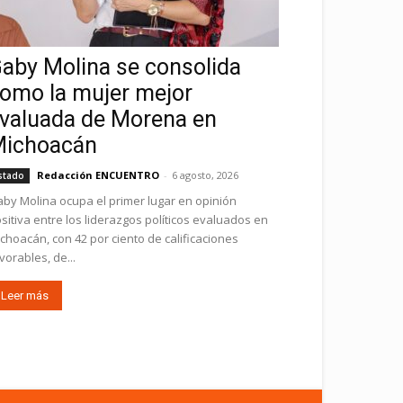
aby Molina se consolida
omo la mujer mejor
valuada de Morena en
ichoacán
Redacción ENCUENTRO
-
6 agosto, 2026
stado
by Molina ocupa el primer lugar en opinión
sitiva entre los liderazgos políticos evaluados en
choacán, con 42 por ciento de calificaciones
vorables, de...
Leer más