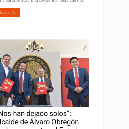
ria del Chile 2026, una concurrida fiesta que nos...
Leer más
Nos han dejado solos”:
lcalde de Álvaro Obregón