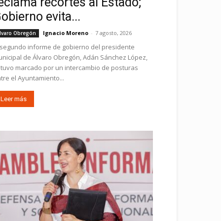
eclama recortes al Estado;
obierno evita...
Ignacio Moreno
-
7 agosto, 2026
lvaro Obregón
 segundo informe de gobierno del presidente
nicipal de Álvaro Obregón, Adán Sánchez López,
tuvo marcado por un intercambio de posturas
tre el Ayuntamiento...
Leer más