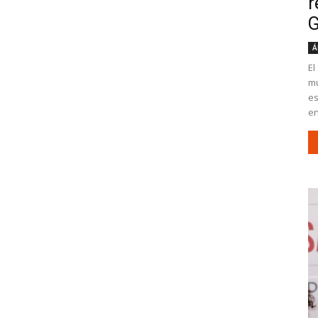
r
G
Á
El
mu
es
en