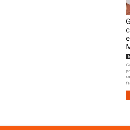
G
c
e
M
E
Ga
po
Mi
fa