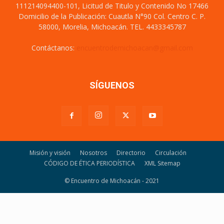
111214094400-101, Licitud de Titulo y Contenido No 17466
Domicilio de la Publicación: Cuautla N°90 Col. Centro C. P.
58000, Morelia, Michoacán. TEL. 4433345787
Contáctanos:
encuentrodemichoacan@gmail.com
SÍGUENOS
Misión y visión
Nosotros
Directorio
Circulación
CÓDIGO DE ÉTICA PERIODÍSTICA
XML Sitemap
© Encuentro de Michoacán - 2021