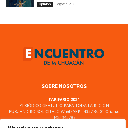
SOBRE NOSOTROS
TARIFARIO 2021
PERIÓDICO GRATUITO PARA TODA LA REGIÓN
PURUÁNDIRO SOLICITALO WhatsAPP 4433778501 Oficina:
4433345787
Certificado de Derechos al uso exclusivo: 04-2021-
111214094400-101, Licitud de Titulo y Contenido No 17466
Domicilio de la Publicación: Cuautla N°90 Col. Centro C. P.
58000, Morelia, Michoacán. TEL. 4433345787
Contáctanos:
encuentrodemichoacan@gmail.com
SÍGUENOS