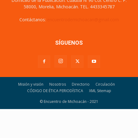
Domicilio de la Publicación: Cuautla N°90 Col. Centro C. P.
58000, Morelia, Michoacán. TEL. 4433345787
Contáctanos:
encuentrodemichoacan@gmail.com
SÍGUENOS
Misión y visión
Nosotros
Directorio
Circulación
CÓDIGO DE ÉTICA PERIODÍSTICA
XML Sitemap
© Encuentro de Michoacán - 2021