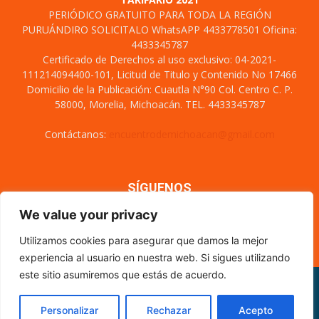
PERIÓDICO GRATUITO PARA TODA LA REGIÓN
PURUÁNDIRO SOLICITALO WhatsAPP 4433778501 Oficina:
4433345787
Certificado de Derechos al uso exclusivo: 04-2021-
111214094400-101, Licitud de Titulo y Contenido No 17466
Domicilio de la Publicación: Cuautla N°90 Col. Centro C. P.
58000, Morelia, Michoacán. TEL. 4433345787
Contáctanos:
encuentrodemichoacan@gmail.com
SÍGUENOS
We value your privacy
Utilizamos cookies para asegurar que damos la mejor
experiencia al usuario en nuestra web. Si sigues utilizando
este sitio asumiremos que estás de acuerdo.
Misión y visión
Nosotros
Directorio
Circulación
CÓDIGO DE ÉTICA PERIODÍSTICA
XML Sitemap
Personalizar
Rechazar
Acepto