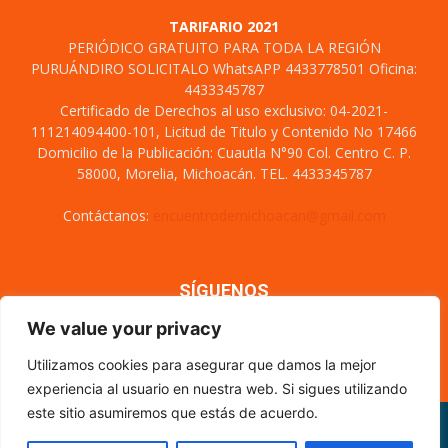
TARIFARIO 2021
PERIÓDICO GRATUITO PARA TODA LA REGIÓN
PURUÁNDIRO SOLICITALO WhatsAPP 4433778501 Oficina:
4433345787
Certificado de Derechos al uso exclusivo: 04-2021-
111214094400-101, Licitud de Titulo y Contenido No 17466
Domicilio de la Publicación: Cuautla N°90 Col. Centro C. P.
58000, Morelia, Michoacán. TEL. 4433345787
Contáctanos:
encuentrodemichoacan@gmail.com
SÍGUENOS
We value your privacy
Utilizamos cookies para asegurar que damos la mejor
experiencia al usuario en nuestra web. Si sigues utilizando
este sitio asumiremos que estás de acuerdo.
Misión y visión
Nosotros
Directorio
Circulación
CÓDIGO DE ÉTICA PERIODÍSTICA
XML Sitemap