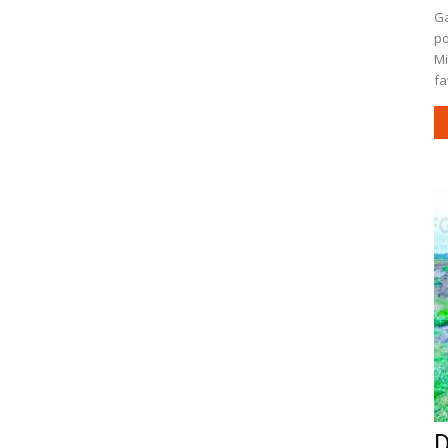
Ga
po
Mi
fa
D