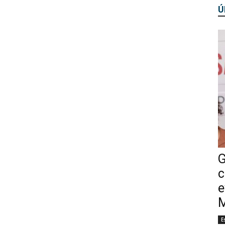
Ú
G
c
e
M
E