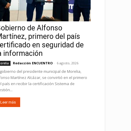
obierno de Alfonso
artínez, primero del país
ertificado en seguridad de
a información
Redacción ENCUENTRO
-
6 agosto, 2026
orelia
 gobierno del presidente municipal de Morelia,
fonso Martínez Alcázar, se convirtió en el primero
l país en recibir la certificación Sistema de
stión...
Leer más