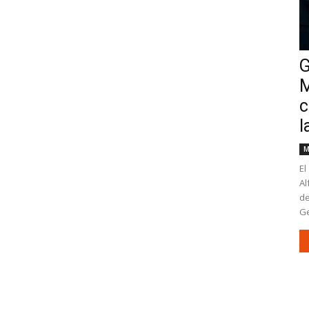
G
M
c
l
M
El
Al
de
Ge