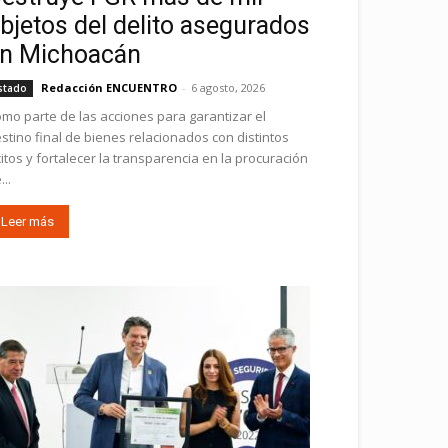
bjetos del delito asegurados
n Michoacán
Redacción ENCUENTRO
-
6 agosto, 2026
stado
mo parte de las acciones para garantizar el
stino final de bienes relacionados con distintos
ícitos y fortalecer la transparencia en la procuración
...
Leer más