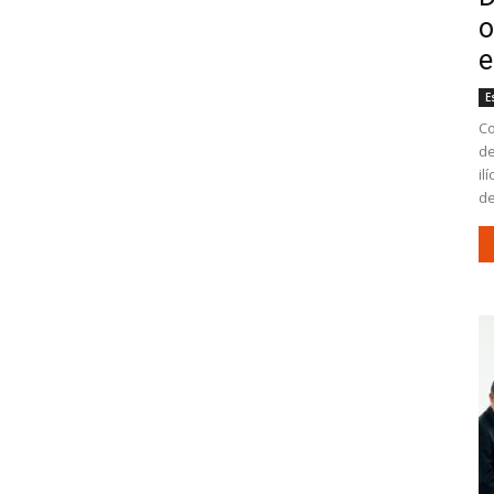
o
e
E
Co
de
il
de