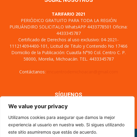
TARIFARIO 2021
PERIÓDICO GRATUITO PARA TODA LA REGIÓN
PURUÁNDIRO SOLICITALO WhatsAPP 4433778501 Oficina:
4433345787
Certificado de Derechos al uso exclusivo: 04-2021-
111214094400-101, Licitud de Titulo y Contenido No 17466
Domicilio de la Publicación: Cuautla N°90 Col. Centro C. P.
58000, Morelia, Michoacán. TEL. 4433345787
Contáctanos:
encuentrodemichoacan@gmail.com
SÍGUENOS
We value your privacy
Utilizamos cookies para asegurar que damos la mejor
experiencia al usuario en nuestra web. Si sigues utilizando
este sitio asumiremos que estás de acuerdo.
Misión y visión
Nosotros
Directorio
Circulación