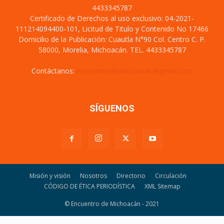
4433345787
Certificado de Derechos al uso exclusivo: 04-2021-
111214094400-101, Licitud de Titulo y Contenido No 17466
Domicilio de la Publicación: Cuautla N°90 Col. Centro C. P.
58000, Morelia, Michoacán. TEL. 4433345787
Contáctanos:
encuentrodemichoacan@gmail.com
SÍGUENOS
Misión y visión
Nosotros
Directorio
Circulación
CÓDIGO DE ÉTICA PERIODÍSTICA
XML Sitemap
© Encuentro de Michoacán - 2021