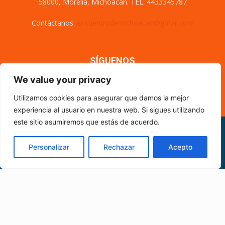
58000, Morelia, Michoacán. TEL. 4433345787
Contáctanos:
encuentrodemichoacan@gmail.com
SÍGUENOS
We value your privacy
Utilizamos cookies para asegurar que damos la mejor
experiencia al usuario en nuestra web. Si sigues utilizando
este sitio asumiremos que estás de acuerdo.
Misión y visión
Nosotros
Directorio
Circulación
CÓDIGO DE ÉTICA PERIODÍSTICA
XML Sitemap
Personalizar
Rechazar
Acepto
© Encuentro de Michoacán - 2021