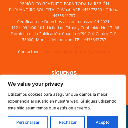
PERIÓDICO GRATUITO PARA TODA LA REGIÓN
PURUÁNDIRO SOLICITALO WhatsAPP 4433778501 Oficina:
4433345787
Certificado de Derechos al uso exclusivo: 04-2021-
111214094400-101, Licitud de Titulo y Contenido No 17466
Domicilio de la Publicación: Cuautla N°90 Col. Centro C. P.
58000, Morelia, Michoacán. TEL. 4433345787
Contáctanos:
encuentrodemichoacan@gmail.com
SÍGUENOS
We value your privacy
Utilizamos cookies para asegurar que damos la mejor
experiencia al usuario en nuestra web. Si sigues utilizando
este sitio asumiremos que estás de acuerdo.
Misión y visión
Nosotros
Directorio
Circulación
CÓDIGO DE ÉTICA PERIODÍSTICA
XML Sitemap
Personalizar
Rechazar
Acepto
© Encuentro de Michoacán - 2021