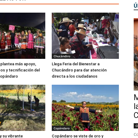
Ú
Chucándiro
 plantea más apoyo,
Llega Feria del Bienestar a
os y tecnificación del
Chucándiro para dar atención
Copándaro
directa a los ciudadanos
M
l
C
C
Copándaro
Co
 su vibrante
Copándaro se viste de oro y