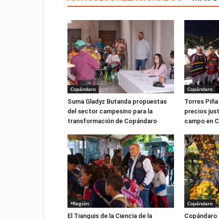
Copándaro
Copándaro
Suma Gladyz Butanda propuestas
Torres Piña
del sector campesino para la
precios just
transformación de Copándaro
campo en 
*Región
Copándaro
El Tianguis de la Ciencia de la
Copándaro y