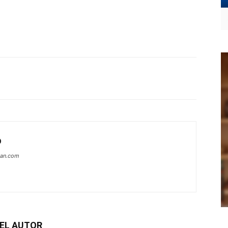
O
can.com
EL AUTOR