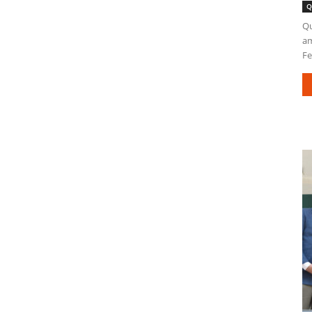
Q
Qu
am
Fe