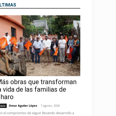
LTIMAS
ás obras que transforman
a vida de las familias de
haro
Omar Aguilar López
-
7 agosto, 2026
haro
n el compromiso de seguir llevando desarrollo a