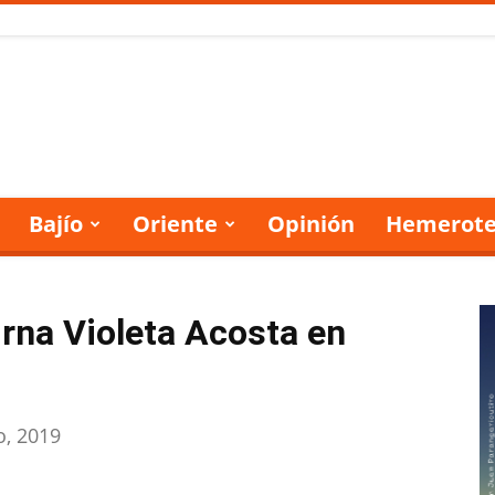
Bajío
Oriente
Opinión
Hemerote
irna Violeta Acosta en
io, 2019