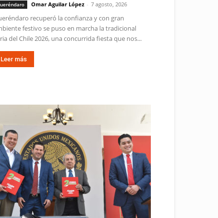
Omar Aguilar López
-
7 agosto, 2026
ueréndaro
eréndaro recuperó la confianza y con gran
biente festivo se puso en marcha la tradicional
ria del Chile 2026, una concurrida fiesta que nos...
Leer más