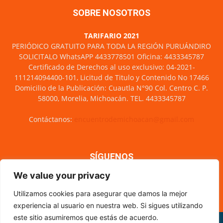
SOBRE NOSOTROS
TARIFARIO 2021
PERIÓDICO GRATUITO PARA TODA LA REGIÓN PURUÁNDIRO
SOLICITALO WhatsAPP 4433778501 Oficina: 4433345787
Certificado de Derechos al uso exclusivo: 04-2021-
111214094400-101, Licitud de Titulo y Contenido No 17466
Domicilio de la Publicación: Cuautla N°90 Col. Centro C. P.
58000, Morelia, Michoacán. TEL. 4433345787
Contáctanos:
encuentrodemichoacan@gmail.com
SÍGUENOS
We value your privacy
Utilizamos cookies para asegurar que damos la mejor
experiencia al usuario en nuestra web. Si sigues utilizando
este sitio asumiremos que estás de acuerdo.