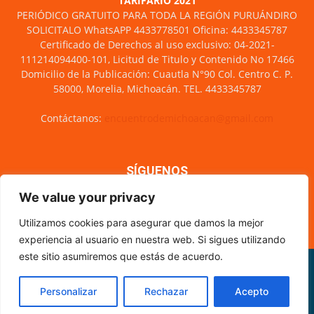
TARIFARIO 2021
PERIÓDICO GRATUITO PARA TODA LA REGIÓN PURUÁNDIRO
SOLICITALO WhatsAPP 4433778501 Oficina: 4433345787
Certificado de Derechos al uso exclusivo: 04-2021-
111214094400-101, Licitud de Titulo y Contenido No 17466
Domicilio de la Publicación: Cuautla N°90 Col. Centro C. P.
58000, Morelia, Michoacán. TEL. 4433345787
Contáctanos:
encuentrodemichoacan@gmail.com
SÍGUENOS
We value your privacy
Utilizamos cookies para asegurar que damos la mejor
experiencia al usuario en nuestra web. Si sigues utilizando
este sitio asumiremos que estás de acuerdo.
Misión y visión
Nosotros
Directorio
Circulación
CÓDIGO DE ÉTICA PERIODÍSTICA
XML Sitemap
Personalizar
Rechazar
Acepto
© Encuentro de Michoacán - 2021