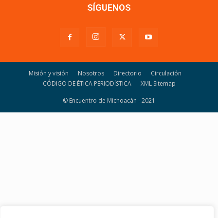
SÍGUENOS
Misión y visión
Nosotros
Directorio
Circulación
CÓDIGO DE ÉTICA PERIODÍSTICA
XML Sitemap
© Encuentro de Michoacán - 2021