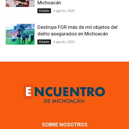
Michoacán
6 agosto, 2026
Estado
Destruye FGR más de mil objetos del
delito asegurados en Michoacán
6 agosto, 2026
Estado
SOBRE NOSOTROS