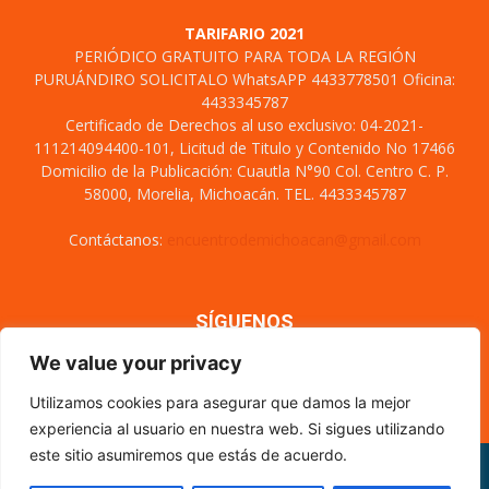
TARIFARIO 2021
PERIÓDICO GRATUITO PARA TODA LA REGIÓN
PURUÁNDIRO SOLICITALO WhatsAPP 4433778501 Oficina:
4433345787
Certificado de Derechos al uso exclusivo: 04-2021-
111214094400-101, Licitud de Titulo y Contenido No 17466
Domicilio de la Publicación: Cuautla N°90 Col. Centro C. P.
58000, Morelia, Michoacán. TEL. 4433345787
Contáctanos:
encuentrodemichoacan@gmail.com
SÍGUENOS
We value your privacy
Utilizamos cookies para asegurar que damos la mejor
experiencia al usuario en nuestra web. Si sigues utilizando
este sitio asumiremos que estás de acuerdo.
Misión y visión
Nosotros
Directorio
Circulación