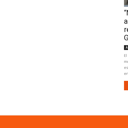
“
a
r
G
Á
El
mu
es
en