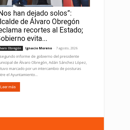
Nos han dejado solos”:
lcalde de Álvaro Obregón
eclama recortes al Estado;
obierno evita...
Ignacio Moreno
-
7 agosto, 2026
lvaro Obregón
 segundo informe de gobierno del presidente
nicipal de Álvaro Obregón, Adán Sánchez López,
tuvo marcado por un intercambio de posturas
tre el Ayuntamiento...
Leer más