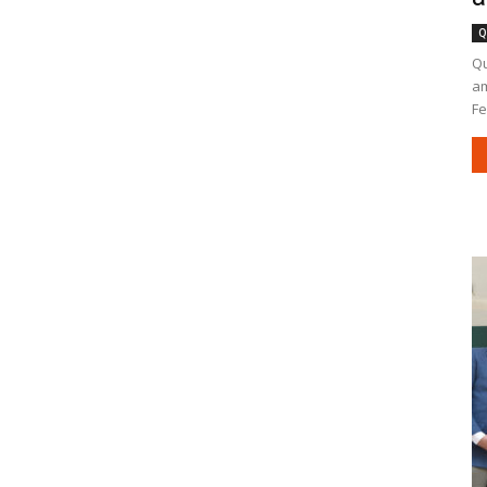
Q
Qu
am
Fe