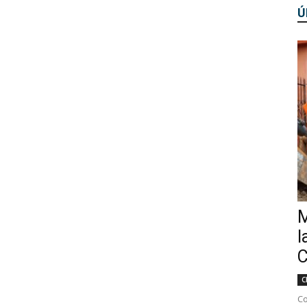
Ú
M
l
C
C
Co