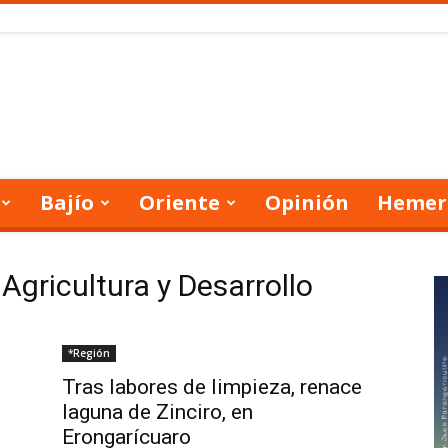
Bajío
Oriente
Opinión
Hemer
 Agricultura y Desarrollo
*Región
Tras labores de limpieza, renace
laguna de Zinciro, en
Erongarícuaro