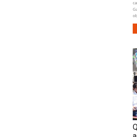
ca
Ga
ob
Q
a