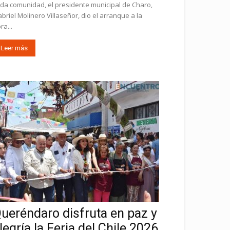
da comunidad, el presidente municipal de Charo,
briel Molinero Villaseñor, dio el arranque a la
ra...
Leer más
ueréndaro disfruta en paz y
legría la Feria del Chile 2026