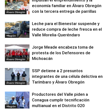
Impulsan el emprendimiento y la
economía familiar en Álvaro Obregón
con la tercera entrega de parrillas
Álvaro Obregón
Leche para el Bienestar suspende y
reduce compra de leche fresca en el
Valle Morelia-Queréndaro
*Región
Jorge Meade encabeza toma de
protesta de los Defensores de
Michoacán
Álvaro Obregón
SSP detiene a 2 presuntos
integrantes de una célula delictiva en
Tarímbaro y Álvaro Obregón
Álvaro Obregón
Productores del Valle piden a
Conagua cumplir tecnificación
multianual en el Distrito 020
*Región